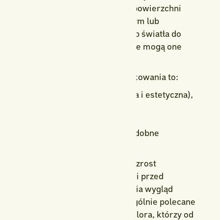
jest ściółkowanie. Pokrycie powierzchni
gleby materiałem organicznym lub
mineralnym ogranicza dostęp światła do
nasion chwastów, przez co nie mogą one
kiełkować.
Najlepsze materiały do ściółkowania to:
kora sosnowa (naturalna i estetyczna),
zrębki drzewne,
agrowłóknina,
żwir dekoracyjny
lub ozdobne
kamienie.
Ściółka nie tylko ogranicza wzrost
chwastów, ale również chroni przed
wysychaniem gleby i poprawia wygląd
rabaty. To rozwiązanie szczególnie polecane
przez specjalistów z Polska Flora, którzy od