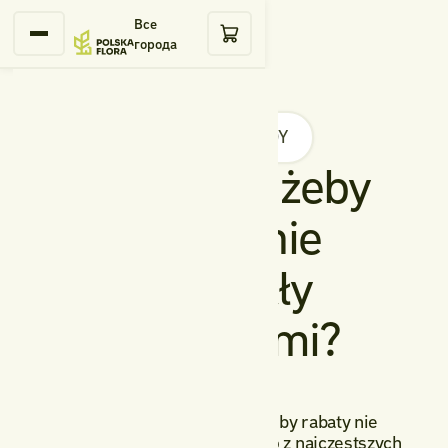
Все
города
BLOG
PORADY
Co zrobić, żeby
rabaty nie
zarastały
chwastami?
Zastanawiasz się, co zrobić, żeby rabaty nie
zarastały chwastami? To jedno z najczęstszych