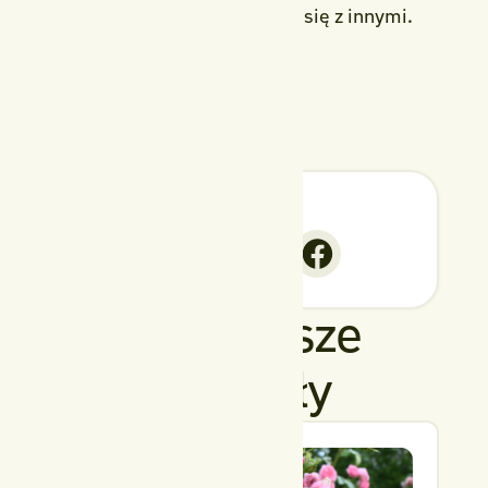
pasja, którą chętnie dzielimy się z innymi.
UDOSTĘPNIJ
Najnowsze
artykuły