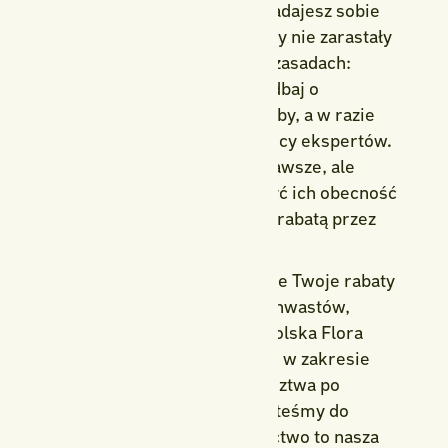
Podsumowując, jeśli wciąż zadajesz sobie
pytanie: co zrobić, żeby rabaty nie zarastały
chwastami, pamiętaj o kilku zasadach:
ściółkuj, sadź rośliny gęsto, dbaj o
systematyczność i jakość gleby, a w razie
potrzeby – skorzystaj z pomocy ekspertów.
Chwasty będą się pojawiać zawsze, ale
możesz skutecznie ograniczyć ich obecność
i cieszyć się piękną, zadbaną rabatą przez
cały sezon.
Jeśli chcesz mieć pewność, że Twoje rabaty
będą estetyczne i wolne od chwastów,
skontaktuj się z nami! Jako Polska Flora
oferujemy fachowe wsparcie w zakresie
pielęgnacji zieleni – od doradztwa po
kompleksową realizację. Jesteśmy do
Twojej dyspozycji, a ogrodnictwo to nasza