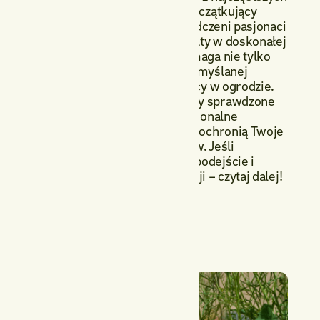
pytań, jakie zadają zarówno początkujący
miłośnicy zieleni, jak i doświadczeni pasjonaci
ogrodnictwa. Utrzymanie rabaty w doskonałej
kondycji przez cały sezon wymaga nie tylko
zaangażowania, ale także przemyślanej
strategii i systematycznej pracy w ogrodzie.
W tym artykule przedstawiamy sprawdzone
metody, ciekawe triki i profesjonalne
rozwiązania, które skutecznie ochronią Twoje
rabaty przed inwazją chwastów. Jeśli
interesuje Cię kompleksowe podejście i
szukasz praktycznych inspiracji – czytaj dalej!
Opublikowano
July 11, 2025