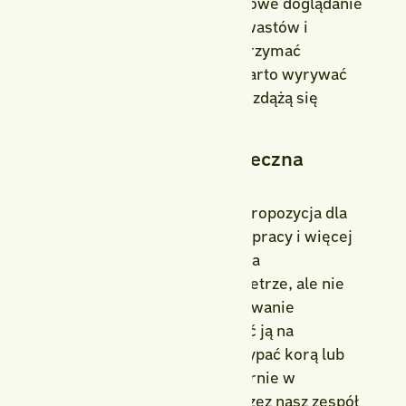
praca w ogrodzie. Cotygodniowe doglądanie
rabat, usuwanie młodych chwastów i
kontrola ściółki pozwalają utrzymać
porządek i zdrowie roślin. Warto wyrywać
chwasty z korzeniami, zanim zdążą się
rozsiać.
4. Agrowłóknina – skuteczna
osłona na długie lata
Agrowłóknina to doskonała propozycja dla
tych, którzy chcą mieć mniej pracy i więcej
efektu. To syntetyczna tkanina
przepuszczająca wodę i powietrze, ale nie
światło – blokuje więc kiełkowanie
chwastów. Wystarczy położyć ją na
przygotowaną ziemię i przysypać korą lub
żwirem. Stosujemy ją regularnie w
projektach realizowanych przez nasz zespół