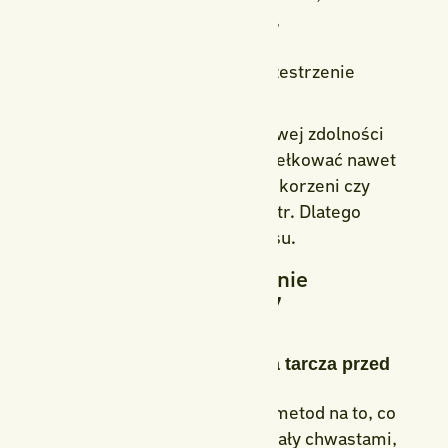
nie przygotowana gleba,
brak ściółki ochronnej,
pozostawione wolne przestrzenie
między roślinami.
Chwasty to rośliny o wyjątkowej zdolności
przystosowania – mogą wykiełkować nawet
z najmniejszych fragmentów korzeni czy
nasion unoszonych przez wiatr. Dlatego
prewencja to klucz do sukcesu.
Co zrobić, żeby rabaty nie
zarastały chwastami? 7
skutecznych sposobów
1. Ściółkowanie – naturalna tarcza przed
chwastami
Jedną z najskuteczniejszych metod na to, co
zrobić, żeby rabaty nie zarastały chwastami,