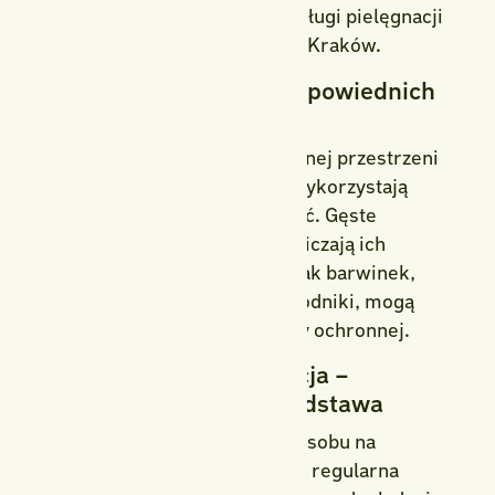
lat realizują kompleksowe usługi pielęgnacji
zieleni w takich miastach jak Kraków.
2. Sadzenie roślin w odpowiednich
odstępach
Jeśli zostawisz zbyt dużo wolnej przestrzeni
między roślinami, chwasty wykorzystają
każdą okazję, by się rozgościć. Gęste
nasadzenia skutecznie ograniczają ich
rozwój. Rośliny okrywowe, jak barwinek,
runianka japońska czy rozchodniki, mogą
pełnić rolę naturalnej bariery ochronnej.
3. Regularna pielęgnacja –
systematyczność to podstawa
Nie ma skuteczniejszego sposobu na
utrzymanie czystej rabaty niż regularna