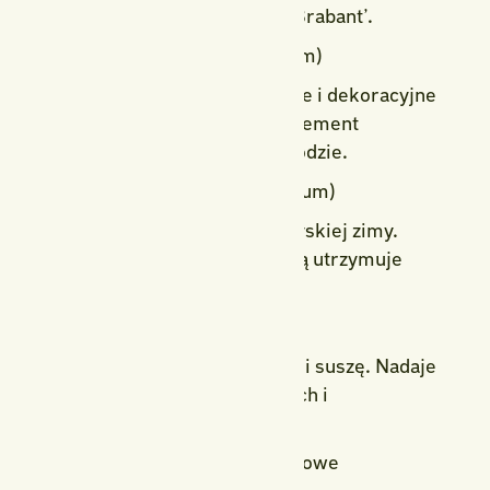
świętokrzyski: ‘Smaragd’ i ‘Brabant’.
3. Ostrokrzew (Ilex aquifolium)
Zimozielone, błyszczące liście i dekoracyjne
czerwone owoce – idealny element
świątecznego klimatu w ogrodzie.
4. Mahonia (Mahonia aquifolium)
Dobrze znosi warunki kielczyskiej zimy.
Wiosną kwitnie na żółto, zimą utrzymuje
piękne liście.
5. Jałowiec (Juniperus)
Wyjątkowo odporny na mróz i suszę. Nadaje
się do ogrodów nowoczesnych i
naturalistycznych.
6. Kosodrzewina i sosny karłowe