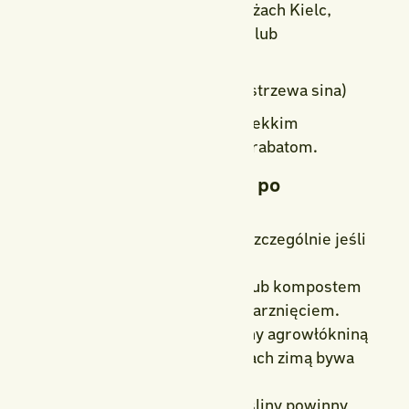
Idealne do ogrodów na obrzeżach Kielc,
gdzie teren bywa kamienisty lub
pagórkowaty.
7. Trawy zimozielone (np. kostrzewa sina)
Pięknie wyglądają nawet po lekkim
przymrozie, dodają lekkości rabatom.
Jak dbać o zimozielone po
posadzeniu jesienią?
Podlewaj przed zimą – szczególnie jeśli
jesień jest sucha.
Ściółkuj korzenie korą lub kompostem
– chroni to przed przemarznięciem.
Zabezpiecz młode rośliny agrowłókniną
przed wiatrem (w Kielcach zimą bywa
mocny).
Nie nawoź jesienią – rośliny powinny