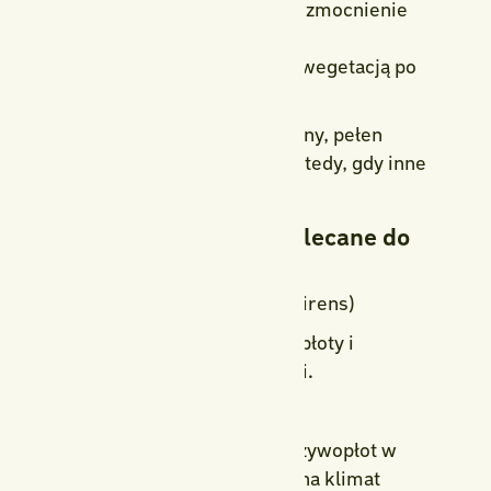
korzenie mają czas na wzmocnienie
przed wiosną,
roślina szybciej ruszy z wegetacją po
zimie.
Dzięki temu ogród jest zadbany, pełen
struktury i harmonii nawet wtedy, gdy inne
rośliny śpią.
Rośliny zimozielone polecane do
ogrodów
1. Bukszpan (Buxus sempervirens)
Świetny na niewysokie żywopłoty i
formowanie w kule lub stożki.
2. Żywotnik (Thuja)
Najpopularniejszy wybór na żywopłot w
regionie. Polecane odmiany na klimat