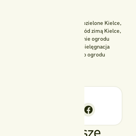
👉 Odwiedź nas również w mediach społecznościowych:
🌿
Facebook
🌿
Instagram
Słowa kluczowe: rośliny zimozielone Kielce,
co sadzić jesienią Kielce, ogród zimą Kielce,
żywopłot Kielce, projektowanie ogrodu
Kielce, Polska Flora Kielce, pielęgnacja
ogrodu, rośliny całoroczne do ogrodu
UDOSTĘPNIJ
Najnowsze