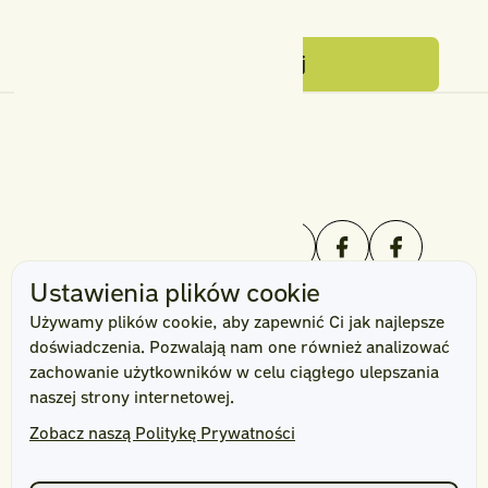
podlewania, nawożenia i usuwania
przekwitłych kwiatostanów. Sprawdź,
jak zadbać o pelargonie, surfinie,
Zobacz więcej
Zobacz więcej
begonie i inne rośliny, aby zdobiły
balkon aż do końca sezonu.
Profesjonalne usługi ogrodnicze
Ustawienia plików cookie
Używamy plików cookie, aby zapewnić Ci jak najlepsze
doświadczenia. Pozwalają nam one również analizować
zachowanie użytkowników w celu ciągłego ulepszania
naszej strony internetowej.
Zobacz naszą Politykę Prywatności
Nawigacja
Oferta