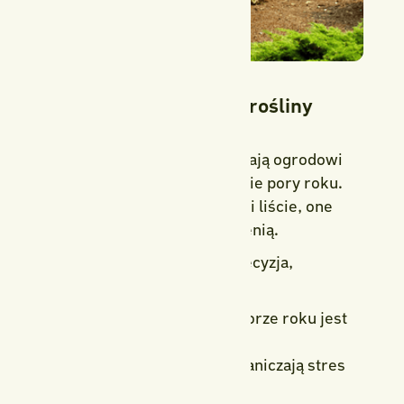
Dlaczego warto sadzić rośliny
zimozielone jesienią?
Rośliny zimozielone zapewniają ogrodowi
piękny wygląd przez wszystkie pory roku.
Gdy większość krzewów traci liście, one
nadal cieszą intensywną zielenią.
Sadzenie jesienią to dobra decyzja,
ponieważ:
gleba w Kielcach o tej porze roku jest
naturalnie wilgotna,
niższe temperatury ograniczają stres
roślin,