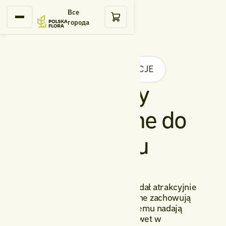
Все
города
BLOG
INSPIRACJE
Rośliny
zimozielone do
ogrodu
Chcesz, aby Twój ogród wyglądał atrakcyjnie
także zimą? Rośliny zimozielone zachowują
liście przez cały rok, dzięki czemu nadają
ogrodowi strukturę i kolor nawet w