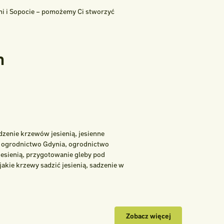
yni i Sopocie – pomożemy Ci stworzyć
h
adzenie krzewów jesienią, jesienne
, ogrodnictwo Gdynia, ogrodnictwo
 jesienią, przygotowanie gleby pod
, jakie krzewy sadzić jesienią, sadzenie w
Zobacz więcej
Zobacz więcej