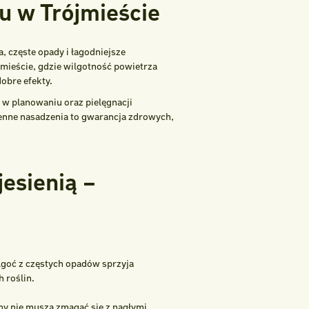
u w Trójmieście
, częste opady i łagodniejsze
mieście, gdzie wilgotność powietrza
dobre efekty.
 w planowaniu oraz pielęgnacji
enne nasadzenia to gwarancja zdrowych,
esienią –
ilgoć z częstych opadów sprzyja
 roślin.
ny nie muszą zmagać się z nagłymi