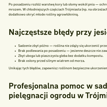
Po posadzeniu rozłóż warstwę kory lub słomy wokół pnia — ochro
mrozem. W chłodniejszych częściach Trójmiasta (np. na obrzeżac
dodatkowo okryć młode rośliny agrowłókniną.
Najczęstsze błędy przy je
Sadzenie zbyt późno — roślina nie zdąży się ukorzenić prze
Brak podlewania po posadzeniu — jesienne deszcze nie za
Zbyt uboga lub piaszczysta gleba bez dodatku kompostu.
Brak osłony przed silnym wiatrem od morza.
Unikając tych błędów, zapewnisz roślinom bezpieczne ukorzenieni
Profesjonalna pomoc w sad
pielęgnacji ogrodu w Trójm