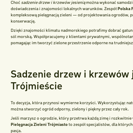
Choć
sadzenie drzew i krzewów jesienią
można wykonać samodzie
doświadczenia i znajomości lokalnych warunków. Zespół
Polska 
kompleksową pielęgnacją zieleni — od projektowania ogrodów, p
konserwację.
Dzięki znajomości klimatu nadmorskiego potrafimy dobrać gatunki
sól morską. Współpracujemy z klientami prywatnymi, wspólnota
pomagając im tworzyć zielone przestrzenie odporne na trudniejs
Sadzenie drzew i krzewów 
Trójmieście
To decyzja, która przynosi wymierne korzyści. Wykorzystując nat
można stworzyć ogród odporny, zielony i piękny przez cały rok.
Jeśli marzysz o ogrodzie, który przetrwa każdą zimę i rozkwitnie
Pielęgnacja Zieleni Trójmiasto
to zespół specjalistów, dla których
pasja.