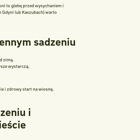
ni to glebę przed wysychaniem i
h Gdyni lub Kaszubach) warto
siennym sadzeniu
d zimą.
wsze wystarczą.
e i zdrowy start na wiosnę.
zeniu i
ieście