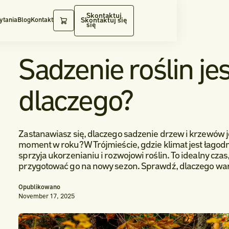
Skontaktuj
Skontaktuj się
ytania
Blog
Kontakt
się
Sadzenie roślin jes
dlaczego?
Zastanawiasz się, dlaczego sadzenie drzew i krzewów je
moment w roku? W Trójmieście, gdzie klimat jest łagodnie
sprzyja ukorzenianiu i rozwojowi roślin. To idealny czas
przygotować go na nowy sezon. Sprawdź, dlaczego wart
Opublikowano
November 17, 2025