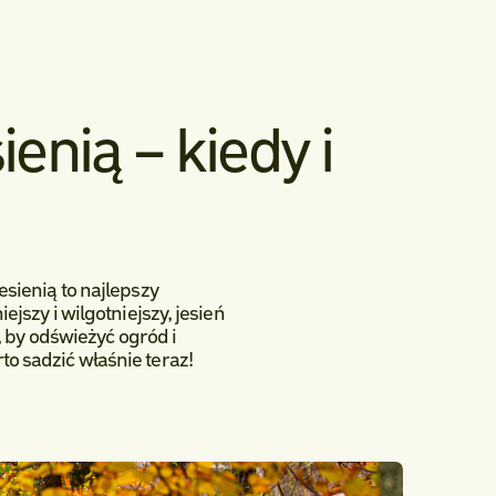
ienią – kiedy i
sienią to najlepszy
jszy i wilgotniejszy, jesień
, by odświeżyć ogród i
o sadzić właśnie teraz!