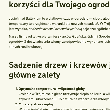
korzyści dla Twojego ogrod
Jesień nad Bałtykiem to wyjątkowy czas w ogrodzie — ciepła gleba
temperatury tworzą idealne warunki dla nowych nasadzeń. W Trój
jest wysoka,
sadzenie drzew i krzewów jesienią
daje szczególnie 
Nasza firma od lat wspiera mieszkańców Gdańska, Gdyni i Sopotu
ogrodów. Z doświadczenia wiemy, że odpowiednio wykonane jesi
silnych roślin wiosną.
Sadzenie drzew i krzewów j
główne zalety
Optymalna temperatura i wilgotność gleby
Jesienią w Trójmieście gleba utrzymuje ciepło po lecie, a w
szybkiemu ukorzenieniu. To naturalne wsparcie dla młodych
Mniejszy stres cieplny
W przeciwieństwie do wiosennych nasadzeń, jesienne rośli