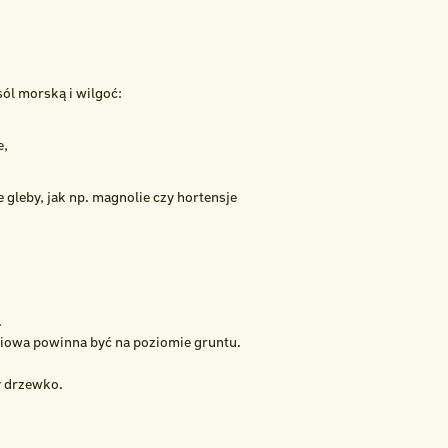
sól morską i wilgoć:
e,
 gleby, jak np. magnolie czy hortensje
.
niowa powinna być na poziomie gruntu.
y drzewko.