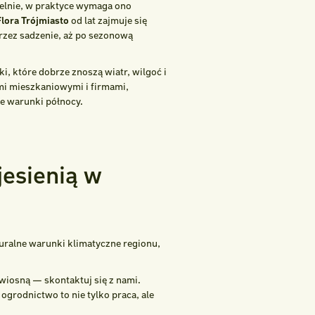
lnie, w praktyce wymaga ono
Flora Trójmiasto
od lat zajmuje się
rzez sadzenie, aż po sezonową
, które dobrze znoszą wiatr, wilgoć i
mi mieszkaniowymi i firmami,
ze warunki północy.
jesienią w
uralne warunki klimatyczne regionu,
 wiosną — skontaktuj się z nami.
 ogrodnictwo to nie tylko praca, ale