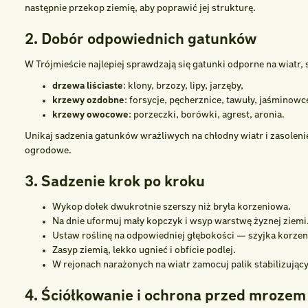
następnie przekop ziemię, aby poprawić jej strukturę.
2. Dobór odpowiednich gatunków
W Trójmieście najlepiej sprawdzają się gatunki odporne na wiatr, 
drzewa liściaste
: klony, brzozy, lipy, jarzęby,
krzewy ozdobne
: forsycje, pęcherznice, tawuły, jaśminowc
krzewy owocowe
: porzeczki, borówki, agrest, aronia.
Unikaj sadzenia gatunków wrażliwych na chłodny wiatr i zasolenie
ogrodowe.
3. Sadzenie krok po kroku
Wykop dołek dwukrotnie szerszy niż bryła korzeniowa.
Na dnie uformuj mały kopczyk i wsyp warstwę żyznej ziemi
Ustaw roślinę na odpowiedniej głębokości — szyjka korze
Zasyp ziemią, lekko ugnieć i obficie podlej.
W rejonach narażonych na wiatr zamocuj palik stabilizując
4. Ściółkowanie i ochrona przed mrozem